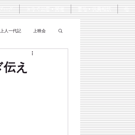
ブログ
お寺で出店・開催
墓地・供養相談
他
上人一代記
上映会
ぎ伝え