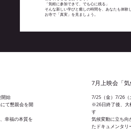
「気軽に参加できて、でも心に残る」
そんな新しい学びと癒しの時間を、あなたも体験
​お寺で「真実」を見ましょう。
7月上映会「気
映開始
7/25（金）
7/26
場にて懇親会を開
​※26日終了後、
す
、幸福の本質を
気候変動に立ち向
たドキュメンタリ