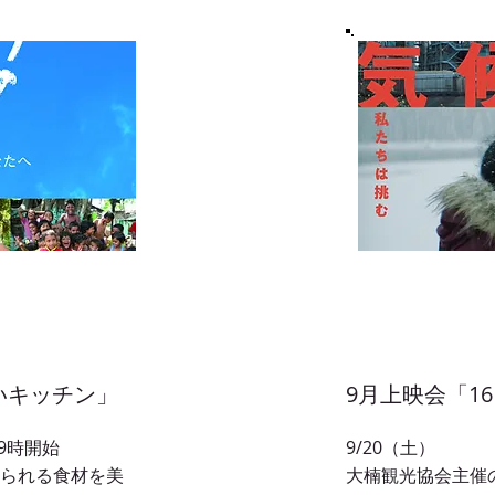
いキッチン」
9月上映会「1
9時開始
9/20（土）
られる食材を美
大楠観光協会主催