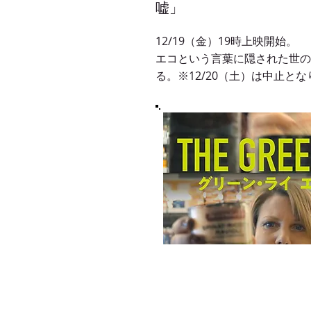
嘘」
12/19（金）19時上映開始。
​エコという言葉に隠された世
る。※12/20（土）は中止と