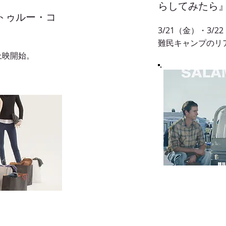
らしてみたら
・トゥルー・コ
』
3/21（金）・3/
難民キャンプのリ
時上映開始。