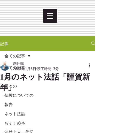
記事
全ての記事
副住職
全ての記事
2025年1月6日
読了時間: 3分
1月のネット法話「謹賀新
告知
年」
日々の
仏教についての
報告
ネット法話
おすすめ本
法然上人一代記