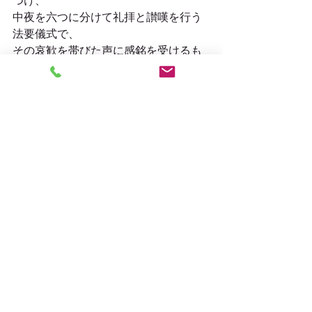
中夜を六つに分けて礼拝と讃嘆を行う
法要儀式で、
その哀歓を帯びた声に感銘を受けるも
のが多く、
女性の支持者も多かったようです。
さらに安楽が女官と密通したというう
わさに、上皇は激怒。
ついに朝廷による専修念仏への弾圧が
始まりました。
まず、女官出家の発端を作った住蓮と
安楽は処刑と決まり、
法然も責任を免れず、二月二十八日に
は四国の土佐への配流が決定。
流罪にあたり還俗を命じられ、藤井元