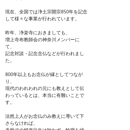
現在、全国では浄土宗開宗850年を記念
して様々な事業が行われています。
昨年、浄楽寺におきましても、
増上寺布教師会の神奈川メンバーに
て、
記念対談・記念念仏などが行われまし
た。
800年以上もお念仏が縁としてつなが
り、
現代のわれわれの元にも教えとして伝
わっているとは、本当に有難いことで
す。
法然上人がお念仏のみ教えに導いて下
さらなければ、
来世での極楽往生は叶わず、輪廻を繰