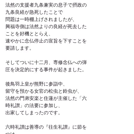
法然の支援者九条兼実の息子で摂政の
九条良経が急死したことで
問題は一時棚上げされましたが、
興福寺側は法然よりの良経が死去した
ことを好機ととらえ、
速やかに念仏停止の宣旨を下すことを
要請します。
そしてついに十二月、専修念仏への弾
圧を決定的にする事件が起きました。
後鳥羽上皇が熊野に参詣中、
留守を預かる女官の松虫と鈴虫が、
法然の門弟安楽と住蓮が主催した「六
時礼讃」の法要に参加し、
出家してしまったのです。
六時礼讃は善導の『往生礼讃』に節を
つけ、