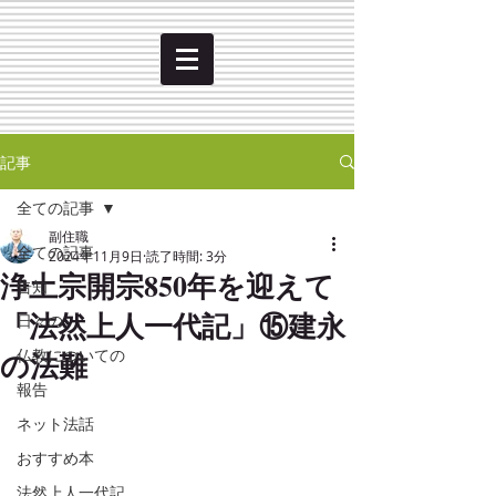
記事
全ての記事
副住職
全ての記事
2024年11月9日
読了時間: 3分
浄土宗開宗850年を迎えて
告知
「法然上人一代記」⑮建永
日々の
の法難
仏教についての
報告
ネット法話
おすすめ本
法然上人一代記