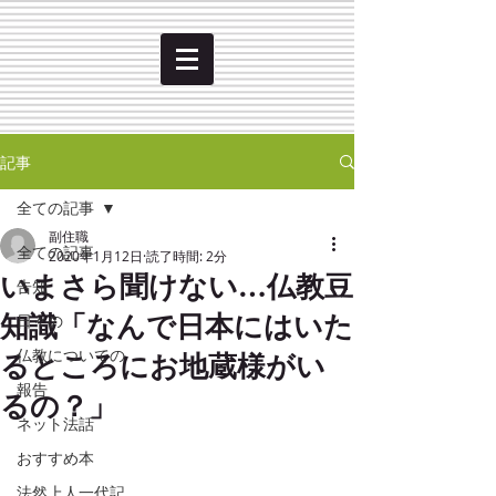
記事
全ての記事
副住職
全ての記事
2020年1月12日
読了時間: 2分
いまさら聞けない…仏教豆
告知
知識「なんで日本にはいた
日々の
るところにお地蔵様がい
仏教についての
報告
るの？」
ネット法話
おすすめ本
法然上人一代記