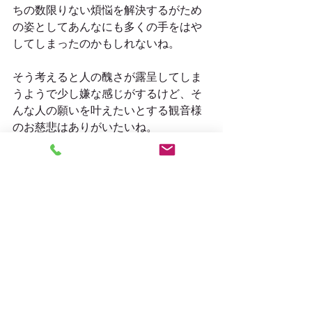
ちの数限りない煩悩を解決するがため
の姿としてあんなにも多くの手をはや
してしまったのかもしれないね。
そう考えると人の醜さが露呈してしま
うようで少し嫌な感じがするけど、そ
んな人の願いを叶えたいとする観音様
のお慈悲はありがいたいね。
千手観音様にお参りする機会がありま
したら、
「こんなに手をはやしてくれてありが
とうございます」
とココロの中で思うことで、自らを反
省することができるかもしれな
い・・・
南無阿弥陀仏
#千手観音
#蓮華王
#唐招提寺
#観音菩