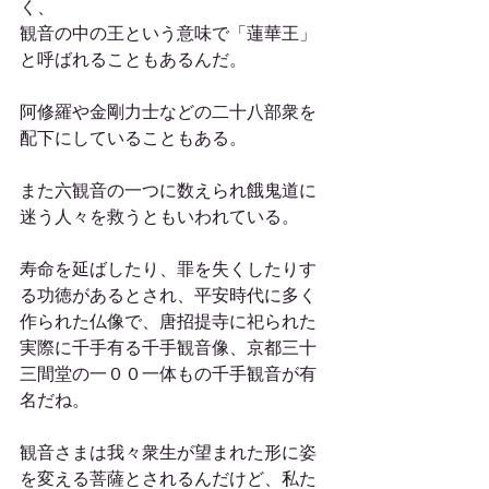
く、
観音の中の王という意味で「蓮華王」
と呼ばれることもあるんだ。
阿修羅や金剛力士などの二十八部衆を
配下にしていることもある。
また六観音の一つに数えられ餓鬼道に
迷う人々を救うともいわれている。
寿命を延ばしたり、罪を失くしたりす
る功徳があるとされ、平安時代に多く
作られた仏像で、唐招提寺に祀られた
実際に千手有る千手観音像、京都三十
三間堂の一００一体もの千手観音が有
名だね。
観音さまは我々衆生が望まれた形に姿
を変える菩薩とされるんだけど、私た