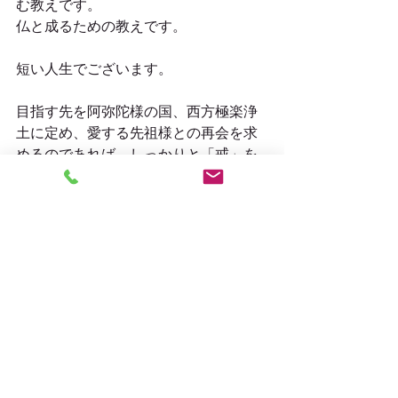
む教えです。
仏と成るための教えです。
短い人生でございます。
目指す先を阿弥陀様の国、西方極楽浄
土に定め、愛する先祖様との再会を求
めるのであれば、しっかりと「戒」を
授かり、仏教徒ととして歩むことも大
切ではないでしょうか。
#戒名
#法名
#死んでからの名前
#戒
#
極楽浄土
仏教についての