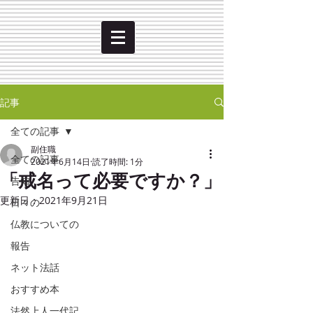
記事
全ての記事
副住職
全ての記事
2021年6月14日
読了時間: 1分
「戒名って必要ですか？」
告知
更新日：
2021年9月21日
日々の
仏教についての
報告
ネット法話
おすすめ本
法然上人一代記