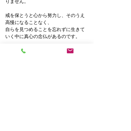
りません。
戒を保とうと心から努力し、そのうえ
高慢になることなく、
自らを見つめることを忘れずに生きて
いく中に真心の念仏があるのです。
そして、念仏を真心でとなえる中で正
しく生きる心も養われると説かれま
す。
　戒律を保ち、真心で念仏をとなえる
ことで「自分だけよければいい」とい
う心から離れることができます。
ここに本当の仕合わせがあるのではな
いでしょうか。
念仏は弥陀の本願、釈迦出生の本懐で