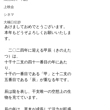
上映会
シネマ
大楠口伝抄
あけましておめでとうございます。
本年もどうぞよろしくお願いいたしま
す。
　二〇二四年に迎える甲辰（きのえた
つ）は、
十干十二支の四十一番目の年にあた
り、
十干の一番目である「甲」と十二支の
五番目である「辰」が重なる年です。
辰は龍を表し、干支唯一の空想上の生
物を充てています。
辰の年は、草木が成長して活力が旺盛