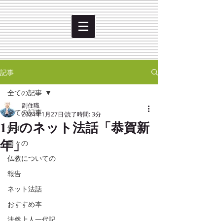
記事
全ての記事
副住職
全ての記事
2024年1月27日
読了時間: 3分
1月のネット法話「恭賀新
告知
年」
日々の
仏教についての
報告
ネット法話
おすすめ本
法然上人一代記