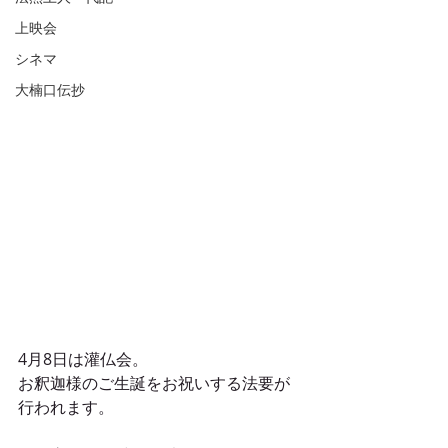
上映会
シネマ
大楠口伝抄
4月8日は灌仏会。
お釈迦様のご生誕をお祝いする法要が
行われます。