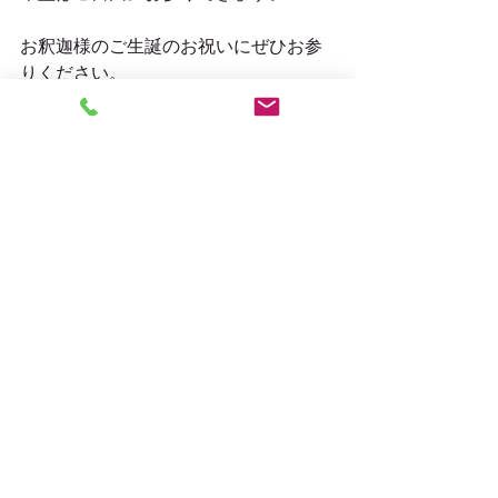
お釈迦様のご生誕のお祝いにぜひお参
りください。
合掌
＃4月8日はカレーを食べよう
告知