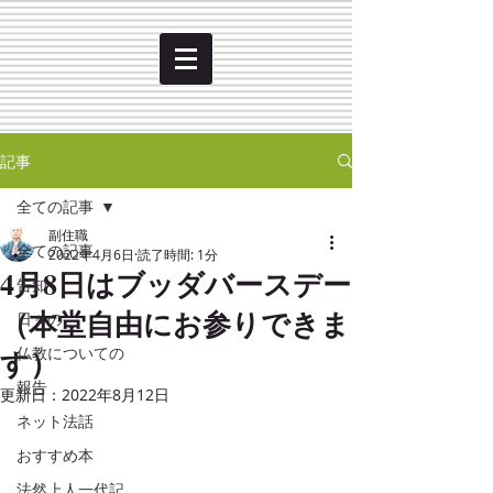
記事
全ての記事
副住職
全ての記事
2022年4月6日
読了時間: 1分
4月8日はブッダバースデー
告知
（本堂自由にお参りできま
日々の
す）
仏教についての
報告
更新日：
2022年8月12日
ネット法話
おすすめ本
法然上人一代記