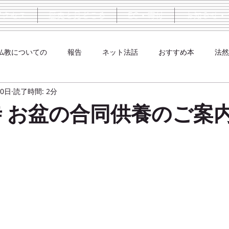
アクセス
歴史と見どころ
EC・寄付
お知らせ・
仏教についての
報告
ネット法話
おすすめ本
法然
30日
読了時間: 2分
寺 お盆の合同供養のご案内