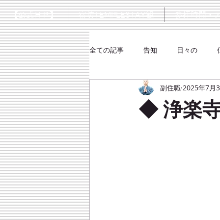
【公式ＨＰ】
宿坊TEMPLESTAY観
参拝時間・
全ての記事
告知
日々の
副住職
2025年7月
シネマ
大楠口伝抄
◆ 浄楽