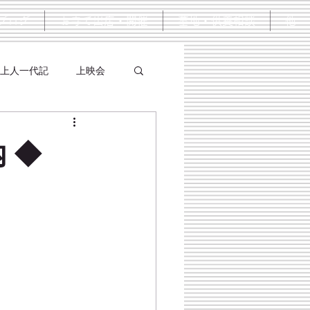
ブログ
お寺で出店・開催
墓地・供養相談
他
上人一代記
上映会
 ◆