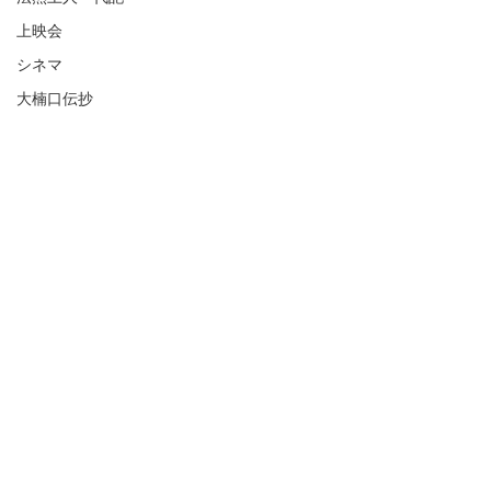
上映会
シネマ
大楠口伝抄