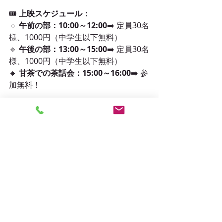
🎟️ 
上映スケジュール：
🔹 
午前の部：10:00～12:00
➡️ 定員30名
様、1000円（中学生以下無料）
🔹 
午後の部：13:00～15:00
➡️ 定員30名
様、1000円（中学生以下無料）
🔸 
甘茶での茶話会：15:00～16:00
➡️ 参
加無料！
🌟 人生をより幸せに生きるための洞察
を求める方へ。午前・午後各部ともに
定員30名様の特別な体験です。お早め
にご予約ください。
お申し込みは
https://mosh.jp/services/254884
参加申込ページへ