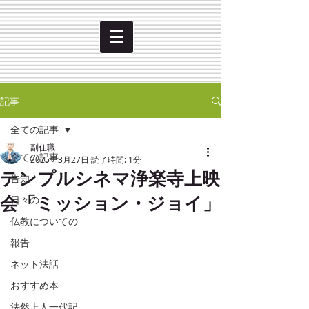
記事
全ての記事
副住職
全ての記事
2025年3月27日
読了時間: 1分
テンプルシネマ浄楽寺上映
告知
会「ミッション・ジョイ」
日々の
仏教についての
報告
ネット法話
おすすめ本
法然上人一代記