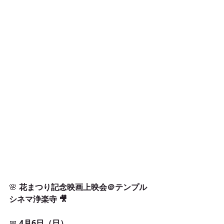
🌸 
花まつり記念映画上映会＠テンプル
シネマ浄楽寺 🎥
📅 
4月6日（日）