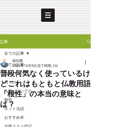
記事
全ての記事
副住職
全ての記事
2021年10月9日
読了時間: 2分
普段何気なく使っているけ
告知
どこれはもともと仏教用語
日々の
「根性」の本当の意味と
仏教についての
報告
は？
ネット法話
おすすめ本
法然上人一代記