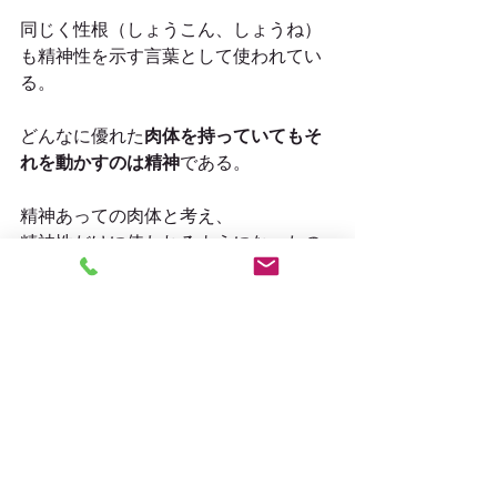
同じく性根（しょうこん、しょうね）
も精神性を示す言葉として使われてい
る。
どんなに優れた
肉体を持っていてもそ
れを動かすのは精神
である。
精神あっての肉体と考え、
精神性だけに使われるようになったの
だろう。
私たちの生活には仏教が染みついてい
る！
合掌
#根性
#六根清浄