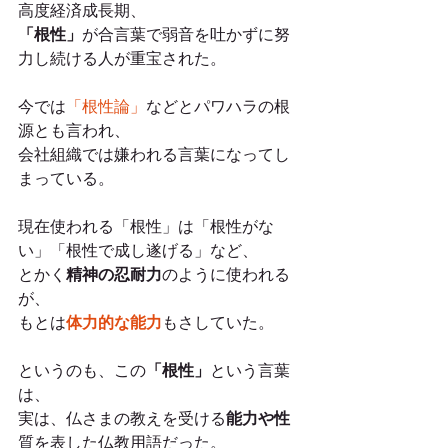
高度経済成長期、
「根性」
が合言葉で弱音を吐かずに努
力し続ける人が重宝された。
今では
「根性論」
などとパワハラの根
源とも言われ、
会社組織では嫌われる言葉になってし
まっている。
現在使われる「根性」は「根性がな
い」「根性で成し遂げる」など、
とかく
精神の忍耐力
のように使われる
が、
もとは
体力的な能力
もさしていた。
というのも、この
「根性」
という言葉
は、
実は、仏さまの教えを受ける
能力や性
質を表した仏教用語だった。