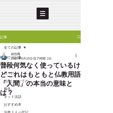
記事
全ての記事
副住職
全ての記事
2021年6月20日
読了時間: 2分
普段何気なく使っているけ
告知
どこれはもともと仏教用語
日々の
「人間」の本当の意味と
仏教についての
報告
は？
ネット法話
おすすめ本
法然上人一代記