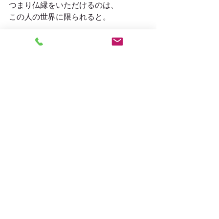
つまり仏縁をいただけるのは、
この人の世界に限られると。
だからこそ甘んじることなく、６つの
世界から離れること（解脱（げだ
つ））
を目指し、
仏の教えに身をゆだねるべ
き
だと。
それでもこの世界から離れるのは寂し
いと「無知」は思う。
南無阿弥陀仏
＃人の世界
＃序列２位
＃仏縁
#次は人には生まれない
#地獄と極楽どっちが好き
？