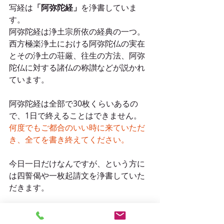
写経は
「阿弥陀経」
を浄書していま
す。
阿弥陀経は浄土宗所依の経典の一つ。
西方極楽浄土における阿弥陀仏の実在
とその浄土の荘厳、往生の方法、阿弥
陀仏に対する諸仏の称讃などが説かれ
ています。
阿弥陀経は全部で30枚くらいあるの
で、1日で終えることはできません。
何度でもご都合のいい時に来ていただ
き、全てを書き終えてください。
今日一日だけなんですが、という方に
は四誓偈や一枚起請文を浄書していた
だきます。
写経は筆ペンで書くので安心。
もちろん筆でもOKです。※筆を希望す