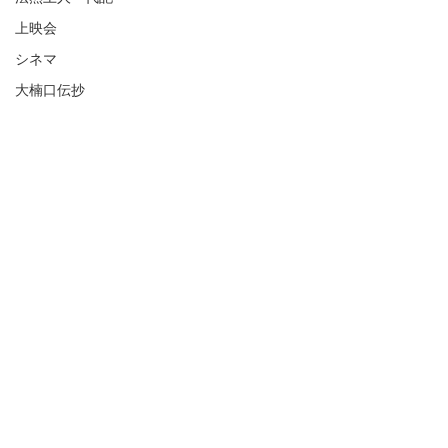
上映会
シネマ
大楠口伝抄