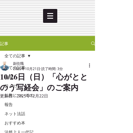
記事
全ての記事
副住職
全ての記事
2025年10月21日
読了時間: 3分
10/26日（日）「心がとと
告知
のう写経会」のご案内
日々の
仏教についての
更新日：
2025年12月22日
報告
ネット法話
おすすめ本
法然上人一代記