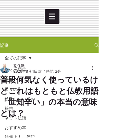
記事
全ての記事
副住職
全ての記事
2020年8月4日
読了時間: 2分
普段何気なく使っているけ
告知
どこれはもともと仏教用語
日々の
「世知辛い」の本当の意味
仏教についての
報告
とは？
ネット法話
おすすめ本
法然上人一代記