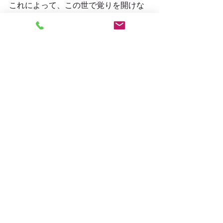
これによって、この世で覚りを開けな
くても、
極楽に救われて、苦悩無い極楽世界で
また修行をして、
皆が覚りを開けるようにしたんだね。
だから、
お釈迦さまはこの世界から送
る仏さま、
阿弥陀さまは極楽で迎える仏さま
とし
て信仰されているんだね。
南無阿弥陀仏
#阿弥陀仏
#釈迦仏
#阿弥陀さま
＃お釈迦さま