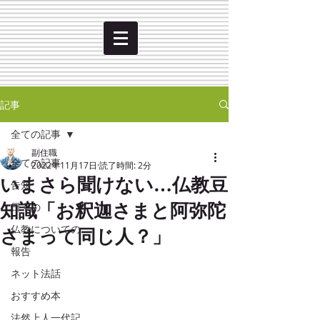
記事
全ての記事
副住職
全ての記事
2022年11月17日
読了時間: 2分
いまさら聞けない…仏教豆
告知
知識「お釈迦さまと阿弥陀
日々の
さまって同じ人？」
仏教についての
報告
ネット法話
おすすめ本
法然上人一代記