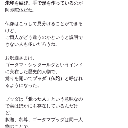
朱印を結び、手で形を作っている
のが
阿弥陀仏だね。
仏像はこうして見分けることができる
けど、
ご両人がどう違うのかというと説明で
きない人も多いだろうね。
お釈迦さまは、
ゴータマ・シッタールダというインド
に実在した歴史的人物で、
覚りを開いて
ブッダ（仏陀）
と呼ばれ
るようになった。
ブッダは
「覚った人」
という意味なの
で実はほかにも存在しているんだけ
ど、
釈迦、釈尊、ゴータマブッダは同一人
物のことで、