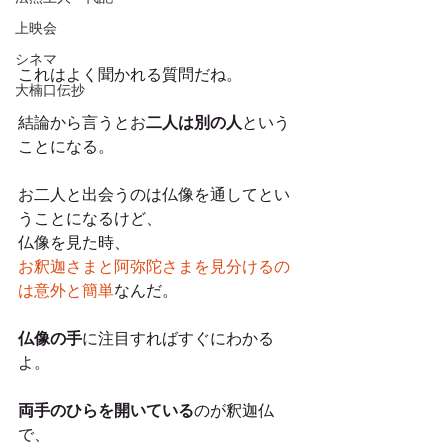
上映会
シネマ
これはよく聞かれる質問だね。
大楠口伝抄
結論から言うとお
二人は別の人
という
ことになる。
お二人と出会うのは仏像を通してとい
うことになるけど、
仏像を見た時、
お釈迦さまと阿弥陀さまを見分けるの
は意外と簡単
なんだ。
仏像の手
に注目すればすぐにわかる
よ。
両手のひらを開いている
のが釈迦仏
で、