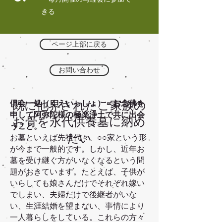
きる
ページ上部に戻る
お問い合わせ
倶会一処（くえいっしょ）＝お念佛を
既に他界されたご家族の
申して阿弥陀様の極楽浄土で共に出会
お骨を永代供養墓に納め
うこと。
たい
お墓といえば先祖代々、○○家という形
が今まで一般的です。しかし、近年お
墓を受け継ぐ方がいなくなるという問
題がおきています。たとえば、子供が
いらしても娘さんだけでそれぞれ嫁い
でしまい、夫婦だけで後継者がいな
い、生涯結婚を望まない、事情により
一人暮らしをしている。これらの方々