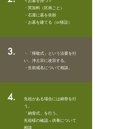
＜お墓を持つ＞
・冥加料（区画ごと）
・石屋に墓を依頼
​・お墓を建てる（or移設
）
3.
・「帰敬式」という法要を行
い、浄土宗に改宗する。
​・生前戒名について相談。
4.
先祖がある場合には納骨を行
う。
「納骨式」を行う。
​先祖様の確認→供養について
相談