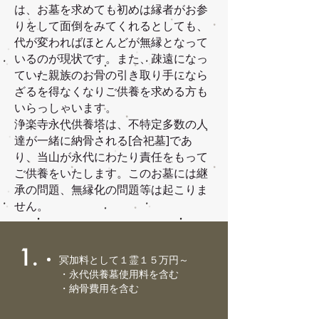
は、お墓を求めても初めは縁者がお参
りをして面倒をみてくれるとしても、
代が変わればほとんどが無縁となって
いるのが現状です。また、疎遠になっ
ていた親族のお骨の引き取り手になら
ざるを得なくなりご供養を求める方も
いらっしゃいます。
浄楽寺永代供養塔は、不特定多数の人
達が一緒に納骨される[合祀墓]であ
り、当山が永代にわたり責任をもって
ご供養をいたします。このお墓には継
承の問題、無縁化の問題等は起こりま
せん。
1.
冥加料として１霊１５万円～
・永代供養墓使用料を含む
・納骨費用を含む