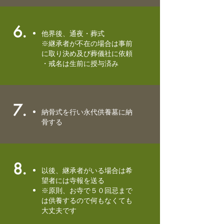
6.
他界後、通夜・葬式
※継承者が不在の場合は事前
に取り決め及び葬儀社に依頼
・戒名は生前に授与済み
7.
納骨式を行い永代供養墓に納
骨する
8.
以後、継承者がいる場合は希
望者には寺報を送る
※原則、お寺で５０回忌まで
は供養するので何もなくても
大丈夫です