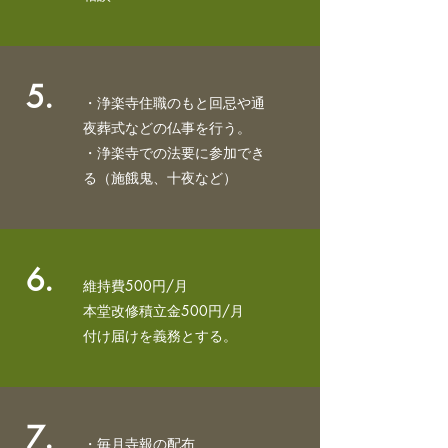
5.
・浄楽寺住職のもと回忌や通
夜葬式などの仏事を行う。
・浄楽寺での法要に参加でき
る
（施餓鬼、十夜など）
6.
維持費500円/月
本堂改修積立金500円/月
​付け届けを義務とする。
7.
・毎月寺報の配布