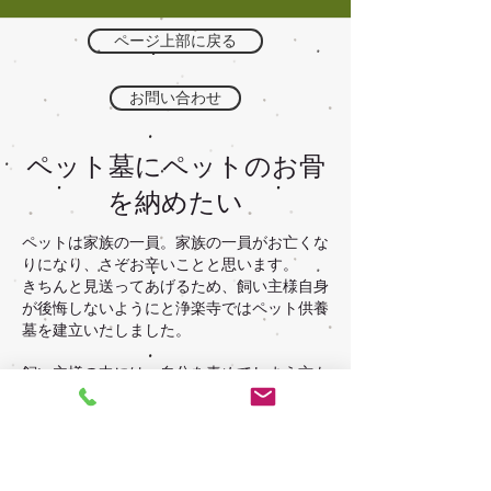
ページ上部に戻る
お問い合わせ
ペット墓にペットのお骨
を納めたい
ペットは家族の一員。家族の一員がお亡くな
りになり、さぞお辛いことと思います。
きちんと見送ってあげるため、飼い主様自身
が後悔しないようにと浄楽寺ではペット供養
墓を建立いたしました。
飼い主様の中には、自分を責めてしまう方も
いらっしゃいます。心苦しいそのお気持ちは
よくわかります。一生懸命ペットを飼い、愛
してきた人ほどそう思ってしまうものです。
しかし、人間同様、死というものはどんなに
あがいても逆らえない運命です。