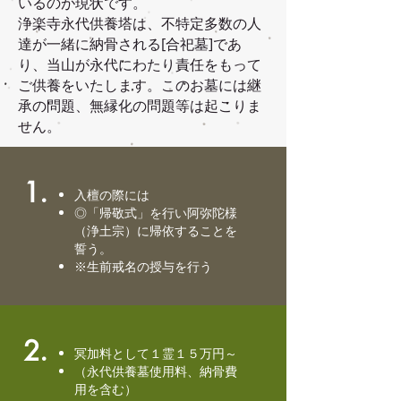
いるのが現状です。
浄楽寺永代供養塔は、不特定多数の人
達が一緒に納骨される[合祀墓]であ
り、当山が永代にわたり責任をもって
ご供養をいたします。このお墓には継
承の問題、無縁化の問題等は起こりま
せん。
1.
入檀の際には
◎「帰敬式」を行い阿弥陀様
（浄土宗）に帰依することを
誓う。
※生前戒名の授与を行う
2.
冥加料として１霊１５万円～
（永代供養墓使用料、納骨費
用を含む）