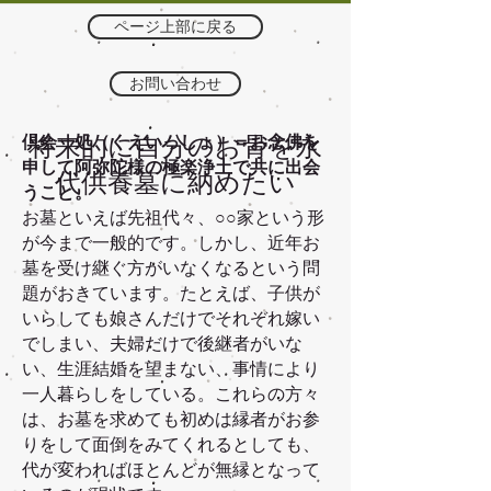
ページ上部に戻る
お問い合わせ
倶会一処（くえいっしょ）＝お念佛を
将来的に自分のお骨を永
申して阿弥陀様の極楽浄土で共に出会
代供養墓に納めたい
うこと。
お墓といえば先祖代々、○○家という形
が今まで一般的です。しかし、近年お
墓を受け継ぐ方がいなくなるという問
題がおきています。たとえば、子供が
いらしても娘さんだけでそれぞれ嫁い
でしまい、夫婦だけで後継者がいな
い、生涯結婚を望まない、事情により
一人暮らしをしている。これらの方々
は、お墓を求めても初めは縁者がお参
りをして面倒をみてくれるとしても、
代が変わればほとんどが無縁となって