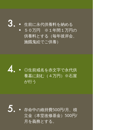
3.
生前に永代供養料を納める
５０万円 ※１年間１万円の
供養料とする（毎年彼岸会、
施餓鬼絵でご供養）
4.
◎生前戒名を赤文字で永代供
養墓に刻む（４万円）※石屋
が行う
5.
存命中の維持費500円/月、積
立金（本堂改修基金）500円/
月を義務とする。