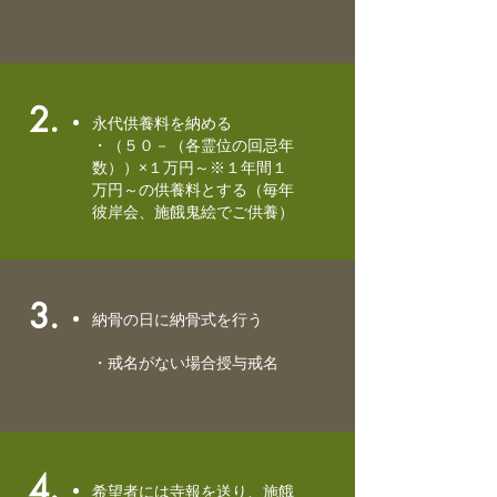
2.
永代供養料を納める
・（５０－（各霊位の回忌年
数））×１万円～※１年間１
万円～の供養料とする（毎年
彼岸会、施餓鬼絵でご供養）
3.
納骨の日に納骨式を行う
・戒名がない場合授与戒名
4.
希望者には寺報を送り、施餓