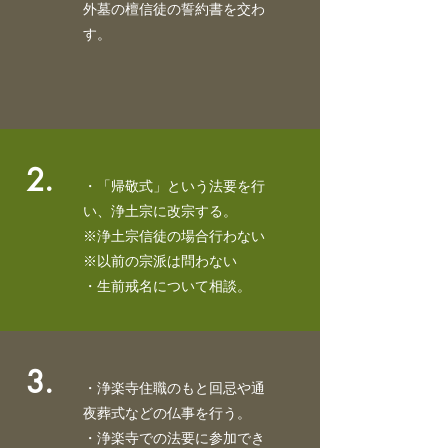
外墓の檀信徒の誓約書を交わ
す。
2.
・「帰敬式」という法要を行
い、浄土宗に改宗する。
​※浄土宗信徒の場合行わない
​※以前の宗派は問わない
​・生前戒名について相談。
3.
・浄楽寺住職のもと回忌や通
夜葬式などの仏事を行う。
・浄楽寺での法要に参加でき