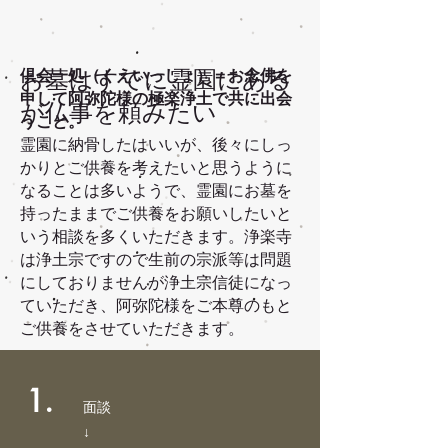
倶会一処（くえいっしょ）＝お念佛を
お墓はすでに霊園にある
申して阿弥陀様の極楽浄土で共に出会
が仏事を頼みたい
うこと。
霊園に納骨したはいいが、後々にしっ
かりとご供養を考えたいと思うように
なることは多いようで、霊園にお墓を
持ったままでご供養をお願いしたいと
いう相談を多くいただきます。浄楽寺
は浄土宗ですので生前の宗派等は問題
にしておりませんが浄土宗信徒になっ
ていただき、阿弥陀様をご本尊のもと
ご供養をさせていただきます。
1.
面談
↓