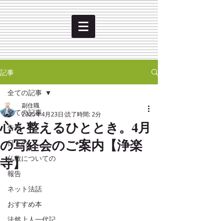
記事
全ての記事
副住職
全ての記事
2025年4月23日
読了時間: 2分
心を整えるひととき。4月
告知
の写経会のご案内【浄楽
日々の
寺】
仏教についての
報告
ネット法話
おすすめ本
法然上人一代記