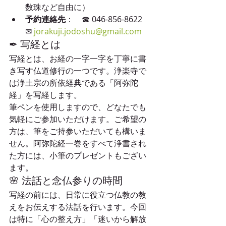
数珠など自由に）
予約連絡先
：　☎ 046-856-8622　
✉ 
jorakuji.jodoshu@gmail.com
✒ 写経とは
写経とは、お経の一字一字を丁寧に書
き写す仏道修行の一つです。浄楽寺で
は浄土宗の所依経典である「阿弥陀
経」を写経します。
筆ペンを使用しますので、どなたでも
気軽にご参加いただけます。ご希望の
方は、筆をご持参いただいても構いま
せん。阿弥陀経一巻をすべて浄書され
た方には、小筆のプレゼントもござい
ます。
🌸 法話と念仏参りの時間
写経の前には、日常に役立つ仏教の教
えをお伝えする法話を行います。今回
は特に「心の整え方」「迷いから解放