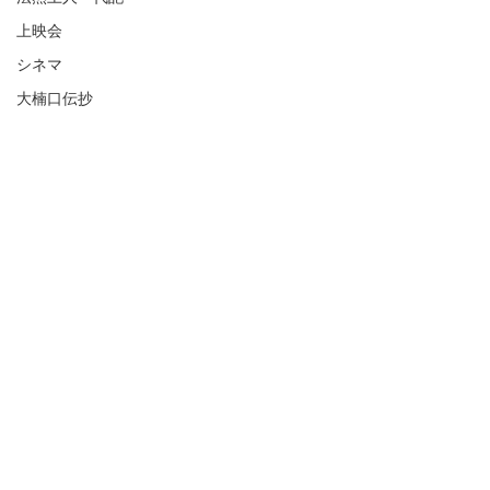
上映会
シネマ
大楠口伝抄