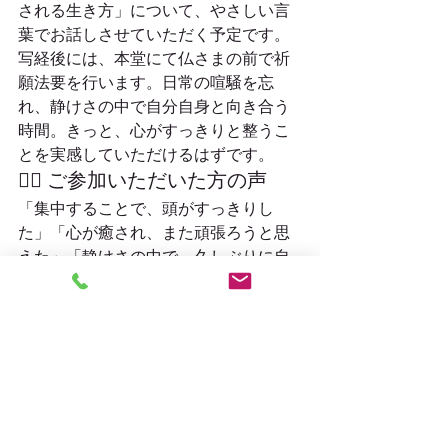
される生き方」について、やさしい言
葉でお話しさせていただく予定です。
写経後には、本堂にて仏さまの前で祈
願法要を行います。日常の喧騒を忘
れ、静けさの中で自分自身と向き合う
時間。きっと、心がすっきりと整うこ
とを実感していただけるはずです。
🧘‍♀️ ご参加いただいた方の声
「集中することで、頭がすっきりし
た」「心が癒され、また頑張ろうと思
えた」「静けさの中で、久しぶりに自
分と向き合えた」
そんな感想を毎回いただいておりま
す。
初めての方でも、おひとりでも大歓迎
です。ご縁ある皆さまのご参加を、心
よりお待ちしております。
浄楽寺について