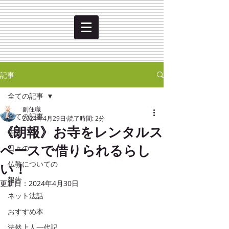
記事
全ての記事
副住職
全ての記事
2024年4月29日
読了時間: 2分
《朗報》お寺をレンタルス
告知
ペースで借りられるらし
日々の
い！
仏教についての
報告
更新日：
2024年4月30日
ネット法話
おすすめ本
法然上人一代記