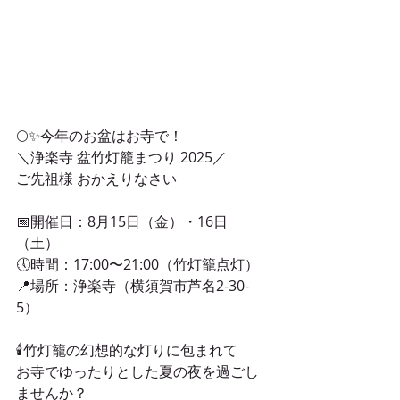
🌕✨今年のお盆はお寺で！
＼浄楽寺 盆竹灯籠まつり 2025／
ご先祖様 おかえりなさい
📅開催日：8月15日（金）・16日
（土）
🕔時間：17:00〜21:00（竹灯籠点灯）
📍場所：浄楽寺（横須賀市芦名2-30-
5）
🕯竹灯籠の幻想的な灯りに包まれて
お寺でゆったりとした夏の夜を過ごし
ませんか？