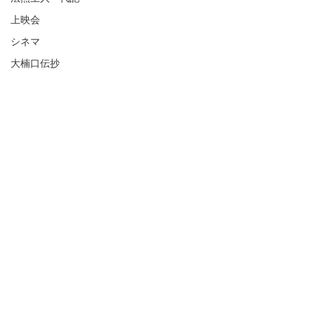
上映会
シネマ
大楠口伝抄