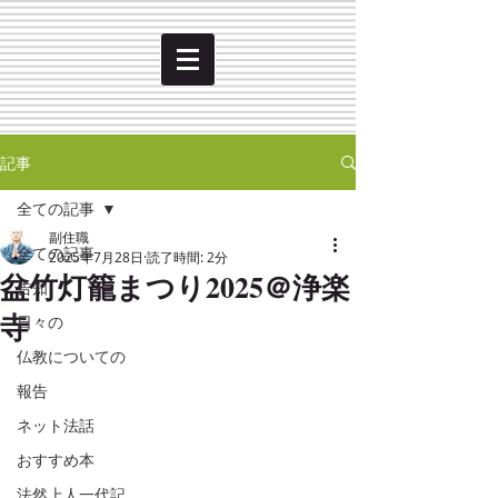
記事
全ての記事
副住職
全ての記事
2025年7月28日
読了時間: 2分
盆竹灯籠まつり2025＠浄楽
告知
寺
日々の
仏教についての
報告
ネット法話
おすすめ本
法然上人一代記