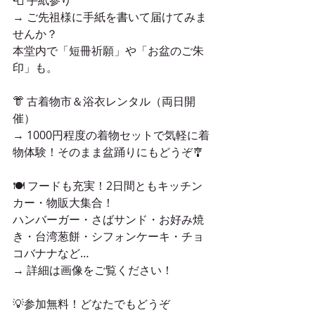
→ ご先祖様に手紙を書いて届けてみま
せんか？
本堂内で「短冊祈願」や「お盆のご朱
印」も。
👘 古着物市＆浴衣レンタル（両日開
催）
→ 1000円程度の着物セットで気軽に着
物体験！そのまま盆踊りにもどうぞ🎐
🍽 フードも充実！2日間ともキッチン
カー・物販大集合！
ハンバーガー・さばサンド・お好み焼
き・台湾葱餅・シフォンケーキ・チョ
コバナナなど…
→ 詳細は画像をご覧ください！
💡参加無料！どなたでもどうぞ