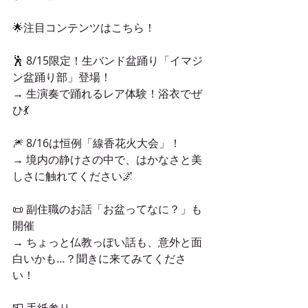
🌟注目コンテンツはこちら！
🕺 8/15限定！生バンド盆踊り「イマジ
ン盆踊り部」登場！
→ 生演奏で踊れるレア体験！浴衣でぜ
ひ💃
🎆 8/16は恒例「線香花火大会」！
→ 境内の静けさの中で、はかなさと美
しさに触れてください🌌
📜 副住職のお話「お盆ってなに？」も
開催
→ ちょっと仏教っぽい話も、意外と面
白いかも…？聞きに来てみてくださ
い！
📮 手紙参り