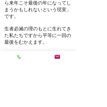
ら来年こそ最後の年になってし
まうかもしれないという現実」
です。
生者必滅の理のもとに生れてき
た私たちですから平等に一回の
最後をむかえます。
どんな自分を目指すのか。
どんな最後をむかえたいか。
縁起でもないことを言うなとい
われてしまいそうですが、今年
の自分を振り返りながら、自分
の心の中では考えておくべきで
はないでしょうか。