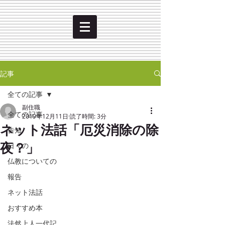
記事
全ての記事
副住職
全ての記事
2019年12月11日
読了時間: 3分
ネット法話「厄災消除の除
告知
夜？」
日々の
仏教についての
報告
ネット法話
おすすめ本
法然上人一代記