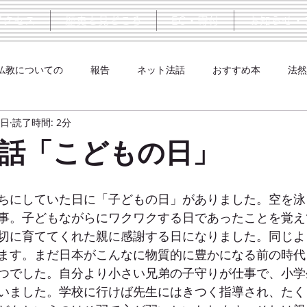
アクセス
歴史と見どころ
EC・寄付
お知らせ・
仏教についての
報告
ネット法話
おすすめ本
法然
5日
読了時間: 2分
話「こどもの日」
ちにしていた日に「子どもの日」がありました。空を泳
事。子どもながらにワクワクする日であったことを覚え
切に育ててくれた親に感謝する日になりました。同じよ
ます。まだ日本がこんなに物質的に豊かになる前の時代
つでした。自分より小さい兄弟の子守りが仕事で、小学
いました。学校に行けば先生にはきつく指導され、たく