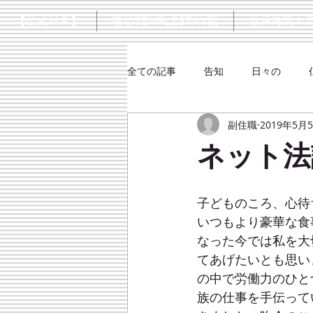
【公式ＨＰ】
宿坊TEMPLESTAY観
参拝時間・
全ての記事
告知
日々の
副住職
2019年5月
シネマ
大楠口伝抄
ネット法
子どものころ、心待
いつもより豪華な食
なった今では私を大
てあげたいとも思い
の中で労働力のひと
族の仕事を手伝って