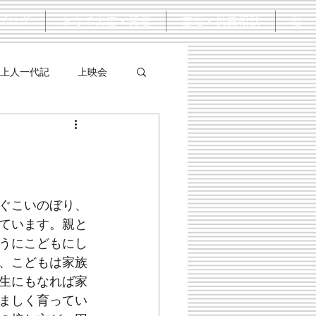
ブログ
お寺で出店・開催
墓地・供養相談
他
上人一代記
上映会
ぐこいのぼり、
ています。親と
うにこどもにし
、こどもは家族
生にもなれば家
ましく育ってい