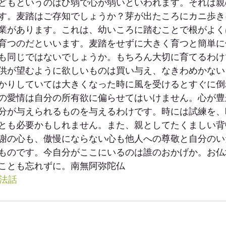
どもというのはひ弱で心が弱いといわれます。それは親
す。麦踏はご存知でしょうか？芽が出たころにカニ歩き
業があります。これは、幼いころに踏むことで根がよく
育つのだといいます。麦踏をせずに大きく育つと簡単に
も同じではないでしょうか。もちろん大切に育てるわけ
供が望むように欲しいものは買い与え、なきわめかない
かりしていては大きくなった時に風を受けるとすぐに倒
の愛情は自分の所有欲に偏らせてはいけません。心が豊
分が与えられるものを与えるわけです。時には試練を、
とも必要かもしれません。また、親としてたくましい背
謝の心も、傲慢にならない心も他人への尊敬と自分のい
ものです。今自分がここにいるのは誰のおかげか。お仏
ことも忘れずに。南無阿弥陀仏
#法話