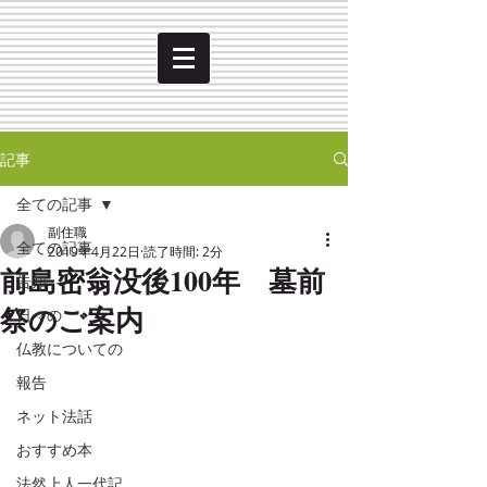
記事
全ての記事
副住職
全ての記事
2019年4月22日
読了時間: 2分
前島密翁没後100年 墓前
告知
祭のご案内
日々の
仏教についての
報告
ネット法話
おすすめ本
法然上人一代記