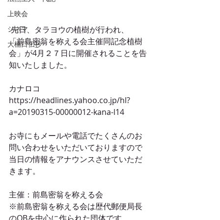
上映会
 先日、タラヨウの植樹が行われ、
シネマ
「前島密翁を称える会主催同記念植樹
大楠口伝抄
会」が4月２７日に開催されることを告
知いたしました。
カナロコ
https://headlines.yahoo.co.jp/hl?
a=20190315-00000012-kana-l14
お寺にもメールや電話でたくさんのお
問い合わせをいただいておりますので
当日の情報をアナウンスさせていただ
きます。
主催：前島密翁を称える会
※前島密翁を称える会は歴代郵便局長
のOBを中心に作られた団体です。