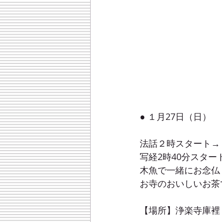
● １月27日（日）　
法話２時スタート→
写経2時40分スター
木魚で一緒にお念仏
お寺のおいしいお茶
【場所】浄楽寺庫裡