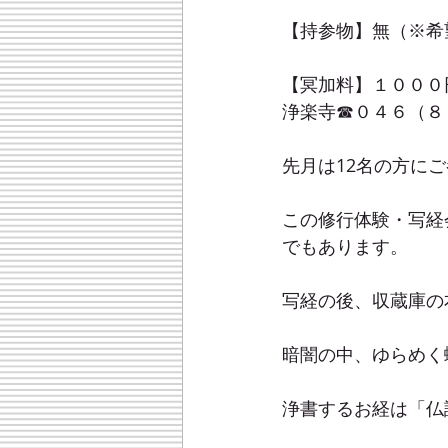
【持参物】無（※希
【冥加料】１０００
浄楽寺☎０４６（８
先月は12名の方に
この修行体験・写経
でもあります。
写経の後、収蔵庫の
暗闇の中、ゆらめく
浄書するお経は「仏