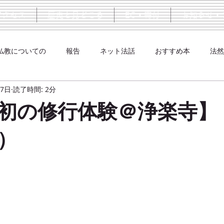
アクセス
歴史と見どころ
EC・寄付
お知らせ・
仏教についての
報告
ネット法話
おすすめ本
法然
17日
読了時間: 2分
初の修行体験＠浄楽寺】
）