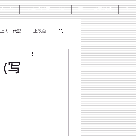
ブログ
お寺で出店・開催
墓地・供養相談
他
上人一代記
上映会
（写