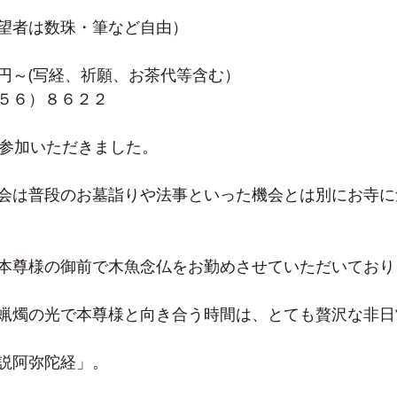
望者は数珠・筆など自由）
円～(写経、祈願、お茶代等含む）
５６）８６２２
ご参加いただきました。
会は普段のお墓詣りや法事といった機会とは別にお寺に
本尊様の御前で木魚念仏をお勤めさせていただいており
蝋燭の光で本尊様と向き合う時間は、とても贅沢な非日
説阿弥陀経」。