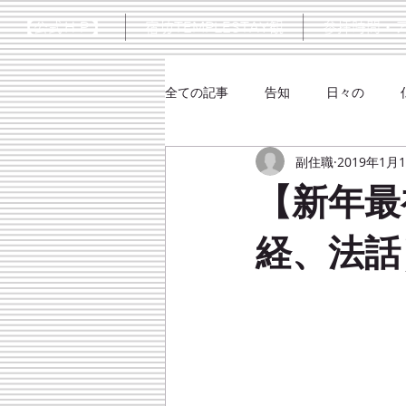
【公式ＨＰ】
宿坊TEMPLESTAY観
参拝時間・
全ての記事
告知
日々の
副住職
2019年1月
シネマ
大楠口伝抄
【新年最
経、法話