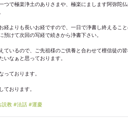
一つで極楽浄土のありさまや、極楽にまします阿弥陀仏
。
お経よりも長いお経ですので、一日で浄書し終えること
に預けて次回の写経で続きから浄書下さい。
えているので、ご先祖様のご供養と合わせて檀信徒の皆
たいなぁと思っております。
なっております。
しております。
お説教
#法話
#運慶