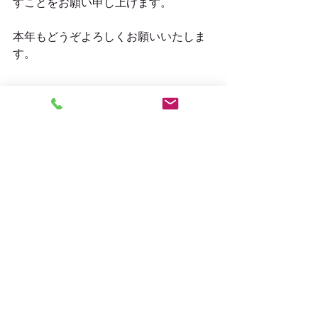
すことをお願い申し上げます。
本年もどうぞよろしくお願いいたしま
す。
南無阿弥陀仏
#年賀状
#新年
#平成最後の年賀状
#平
成最後
#猪
告知
最新記事
すべて表示