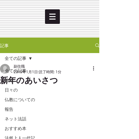
記事
全ての記事
副住職
全ての記事
2019年1月1日
読了時間: 1分
新年のあいさつ
告知
日々の
仏教についての
報告
ネット法話
おすすめ本
法然上人一代記