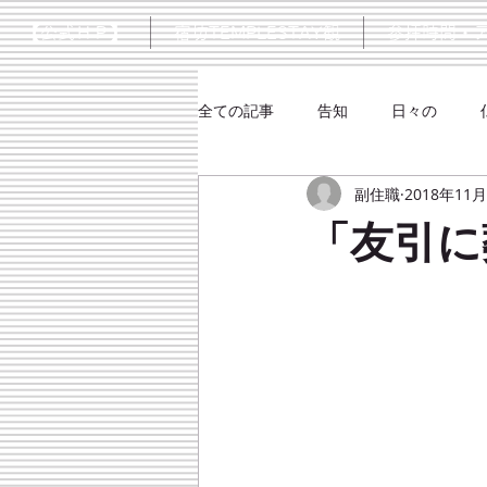
【公式ＨＰ】
宿坊TEMPLESTAY観
参拝時間・
全ての記事
告知
日々の
副住職
2018年11
シネマ
大楠口伝抄
「友引に