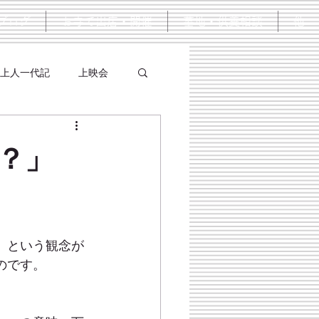
ブログ
お寺で出店・開催
墓地・供養相談
他
上人一代記
上映会
？」
）という観念が
のです。