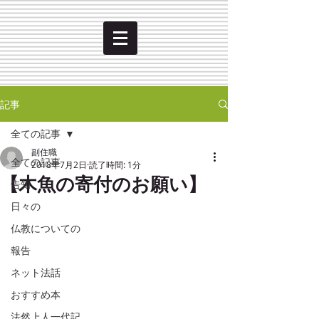
記事
全ての記事
副住職
全ての記事
2018年7月2日
読了時間: 1分
【木魚の寄付のお願い】
告知
日々の
仏教についての
報告
ネット法話
おすすめ本
法然上人一代記