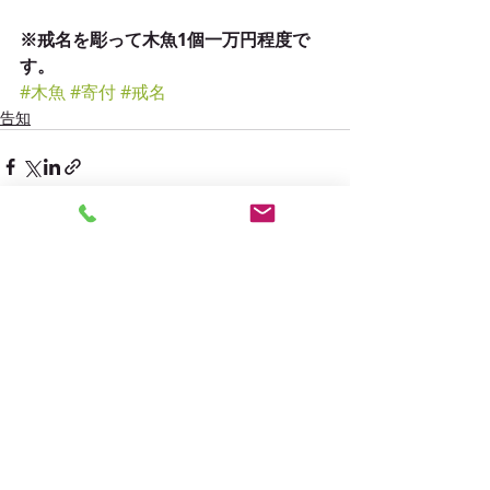
※戒名を彫って木魚1個一万円程度で
す。
#木魚
#寄付
#戒名
告知
最新記事
すべて表示