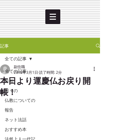
記事
全ての記事
副住職
全ての記事
2018年3月1日
読了時間: 2分
本日より運慶仏お戻り開
告知
帳！
日々の
仏教についての
報告
ネット法話
おすすめ本
法然上人一代記