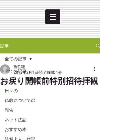
記事
全ての記事
副住職
全ての記事
2018年3月1日
読了時間: 1分
お戻り開帳前特別招待拝観
告知
日々の
仏教についての
報告
ネット法話
おすすめ本
法然上人一代記