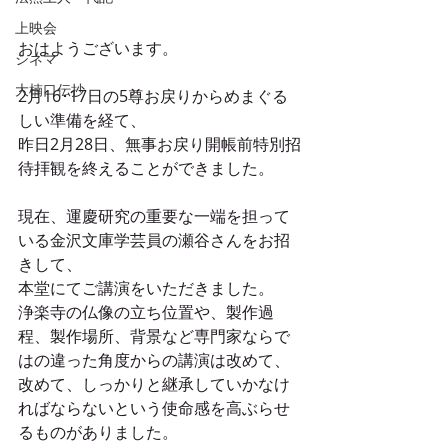
上映会
おはようございます。
シネマ
大楠口伝抄
2月16･17日の5尊お戻りからめまぐる
しい準備を経て、
昨日2月28日、無事お戻り開帳前特別招
待拝観を終えることができました。
現在、運慶研究の重要な一端を担って
いる金沢文庫学芸員の瀬谷さんをお招
きして、
本堂にてご講演をいただきました。
浄楽寺の仏像の立ち位置や、製作過
程、製作場所、背景など専門家ならで
はの違った角度からの講演は改めて、
改めて、しっかりと継承していかなけ
ればならないという使命感を高ぶらせ
るものがありました。