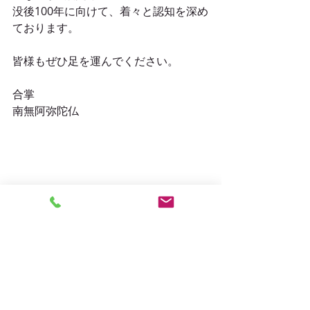
没後100年に向けて、着々と認知を深め
ております。
皆様もぜひ足を運んでください。
合掌
南無阿弥陀仏
#お戻り開帳
#収蔵庫
#運慶
#浄楽寺
#
祈願法要
#前島密パネル展
報告