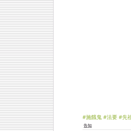
#施餓鬼
#法要
#先
告知