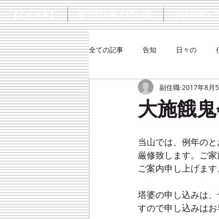
【公式ＨＰ】
宿坊TEMPLESTAY観
参拝時間・
全ての記事
告知
日々の
副住職
2017年8月
シネマ
大楠口伝抄
大施餓鬼
当山では、例年のと
厳修致します。ご家
ご案内申し上げます
塔婆の申し込みは、
すので申し込みはお