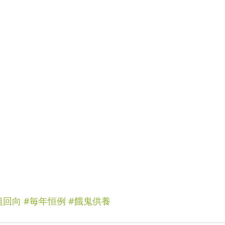
祖回向
#毎年恒例
#餓鬼供養