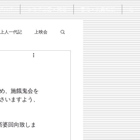
ブログ
お寺で出店・開催
墓地・供養相談
他
上人一代記
上映会
め、施餓鬼会を
さいますよう、
塔婆回向致しま