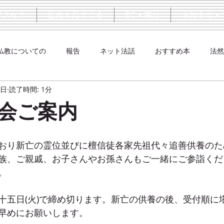
アクセス
歴史と見どころ
EC・寄付
お知らせ・
仏教についての
報告
ネット法話
おすすめ本
法然
5日
読了時間: 1分
会ご案内
おり新亡の霊位並びに檀信徒各家先祖代々追善供養のた
族、ご親戚、お子さんやお孫さんもご一緒にご参詣くだ
。
十五日(火)で締め切ります。新亡の供養の後、受付順に
早めにお願いします。