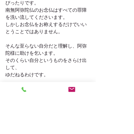
ぴったりです。
南無阿弥陀仏のお念仏はすべての罪障
を洗い流してくださいます。
しかしお念仏をお称えするだけでいい
とうことではありません。
そんな至らない自分だと理解し、阿弥
陀様に助けを乞います。
そのくらい自分というものをさらけ出
して、
ゆだねるわけです。
その上で初めて阿弥陀様に通じるお念
仏といえるのではないでしょうか。
罪人は罪人のままにお念仏を申せ
善人は善人のままにお念仏を申せ
そのように法然上人はお説きになって