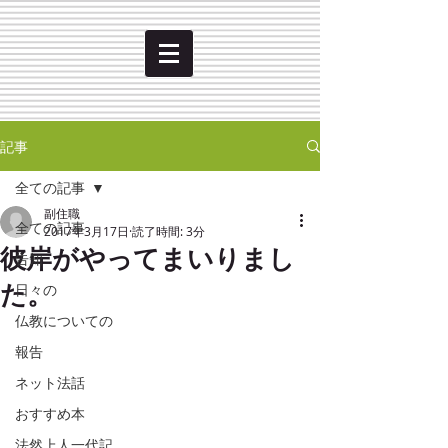
記事
全ての記事
副住職
全ての記事
2017年3月17日
読了時間: 3分
彼岸がやってまいりまし
告知
た。
日々の
仏教についての
報告
ネット法話
おすすめ本
法然上人一代記