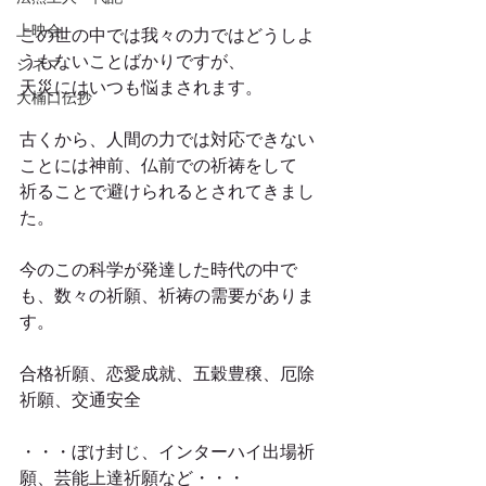
上映会
この世の中では我々の力ではどうしよ
うもないことばかりですが、
シネマ
天災にはいつも悩まされます。
大楠口伝抄
古くから、人間の力では対応できない
ことには神前、仏前での祈祷をして
祈ることで避けられるとされてきまし
た。
今のこの科学が発達した時代の中で
も、数々の祈願、祈祷の需要がありま
す。
合格祈願、恋愛成就、五穀豊穣、厄除
祈願、交通安全
・・・ぼけ封じ、インターハイ出場祈
願、芸能上達祈願など・・・