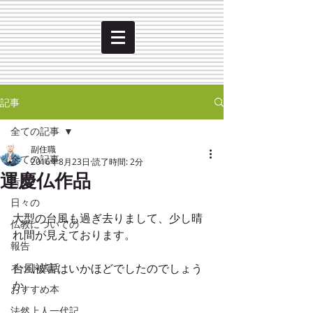
記事
全ての記事
副住職
全ての記事
2016年8月23日
読了時間: 2分
運慶仏作品
告知
日々の
大型の台風も過ぎ去りまして、少し晴
仏教についての
れ間が見えております。
報告
ネット法話
台風被害はいかほどでしたのでしょう
か。
おすすめ本
法然上人一代記