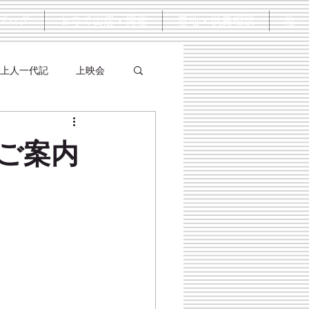
ブログ
お寺で出店・開催
墓地・供養相談
他
上人一代記
上映会
ご案内