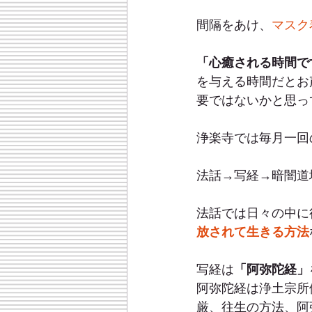
間隔をあけ、
マスク
「心癒される時間で
を与える時間だとお
要ではないかと思っ
浄楽寺では毎月一回
法話→写経→暗闇道
法話では日々の中に
放されて生きる方法
写経は
「阿弥陀経」
阿弥陀経は浄土宗所
厳、往生の方法、阿