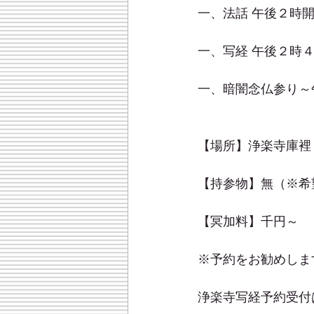
一、法話 午後２時
一、写経 午後２時
一、暗闇念仏参り～
【場所】浄楽寺庫裡
【持参物】無（※希
【冥加料】千円～
※予約をお勧めしま
浄楽寺写経予約受付