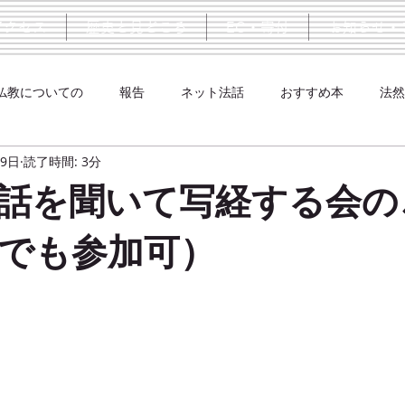
アクセス
歴史と見どころ
EC・寄付
お知らせ・
仏教についての
報告
ネット法話
おすすめ本
法然
月9日
読了時間: 3分
法話を聞いて写経する会の
でも参加可）