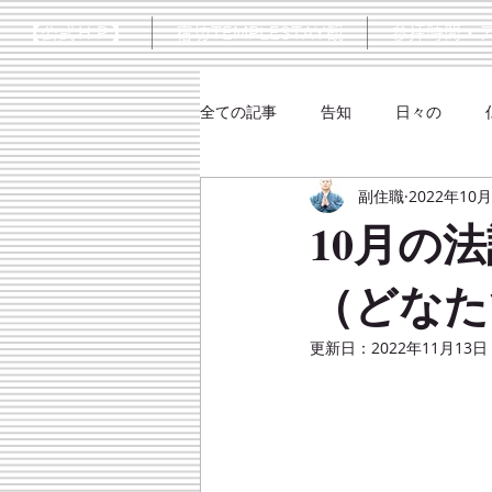
【公式ＨＰ】
宿坊TEMPLESTAY観
参拝時間・
全ての記事
告知
日々の
副住職
2022年10
シネマ
大楠口伝抄
10月の
（どなた
更新日：
2022年11月13日