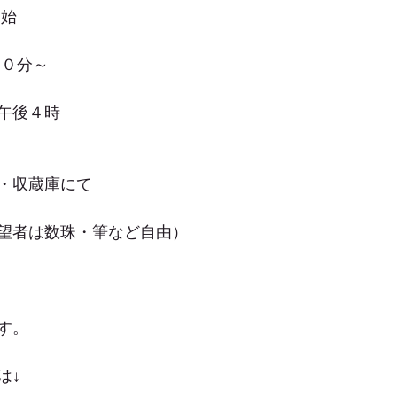
開始
４０分～
午後４時
・収蔵庫にて
望者は数珠・筆など自由）
す。
は↓