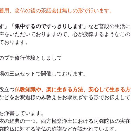
着用、念仏の後の茶話会は無しの形で行います。
す」「集中するのですっきりします」
など普段の生活に
声をいただいておりますので、心が疲弊するようなこの
ております。
のプチ修行体験としまして
場の三点セットで開催しております。
役立つ
仏教知識や、楽に生きる方法、安心して生きる方
などをお釈迦様のみ教えをお取次ぎする形でお伝えして
を浄書しています。
依の経典の一つ。西方極楽浄土における阿弥陀仏の実在
弥陀仏に対する諸仏の称讃などが説かれています。