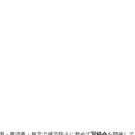
用・要消毒・無言で感染防止に努めて
写経会
を開催して