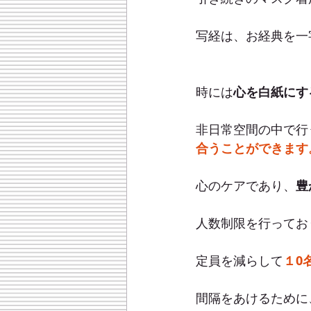
写経は、お経典を一
時には
心を白紙にす
非日常空間の中で行
合うことができます
心のケアであり、
豊
人数制限を行ってお
定員を減らして
１0
間隔をあけるために