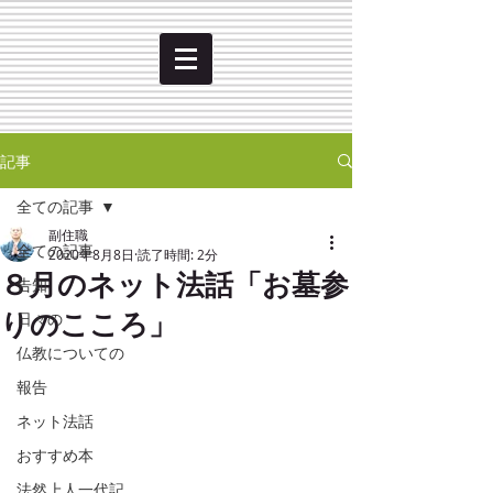
記事
全ての記事
副住職
全ての記事
2020年8月8日
読了時間: 2分
８月のネット法話「お墓参
告知
りのこころ」
日々の
仏教についての
報告
ネット法話
おすすめ本
法然上人一代記