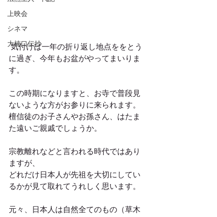
上映会
シネマ
大楠口伝抄
 気付けば一年の折り返し地点ををとう
に過ぎ、今年もお盆がやってまいりま
す。
この時期になりますと、お寺で普段見
ないような方がお参りに来られます。
檀信徒のお子さんやお孫さん、はたま
た遠いご親戚でしょうか。
宗教離れなどと言われる時代ではあり
ますが、
どれだけ日本人が先祖を大切にしてい
るかが見て取れてうれしく思います。
元々、日本人は自然全てのもの（草木