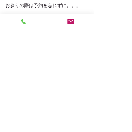
お参りの際は予約を忘れずに。。。
【開催日】
８月29日（日）
一、受付 午後１時４５分～受付開始
一、法話 午後２時開始
一、写経 午後２時４０分～
一、暗闇念仏参り～午後４時
【場所】浄楽寺庫裡・収蔵庫にて