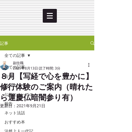
記事
全ての記事
副住職
全ての記事
2021年8月13日
読了時間: 3分
８月【写経で心を豊かに】
告知
修行体験のご案内（晴れた
日々の
ら運慶仏暗闇参り有）
仏教についての
報告
更新日：
2021年9月21日
ネット法話
おすすめ本
法然上人一代記