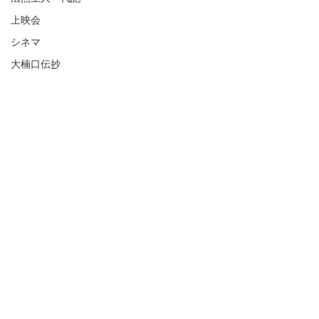
上映会
シネマ
大楠口伝抄