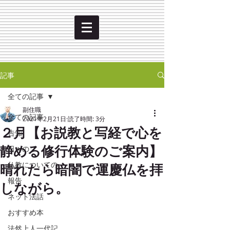
記事
全ての記事
副住職
全ての記事
2021年2月21日
読了時間: 3分
２月【お説教と写経で心を
告知
静める修行体験のご案内】
日々の
晴れたら暗闇で運慶仏を拝
仏教についての
報告
しながら。
ネット法話
おすすめ本
法然上人一代記