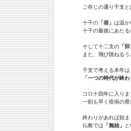
ご存じの通り干支と
十干の
「癸」
は温か
十干の最後にあたる
そして十二支の
「卯
また、飛び跳ねるう
干支で考える本年は
「一つの時代が終わ
コロナ四年に入りま
一刻も早く疫病の脅
終わりがあれば始ま
仏教では
「無始」
と