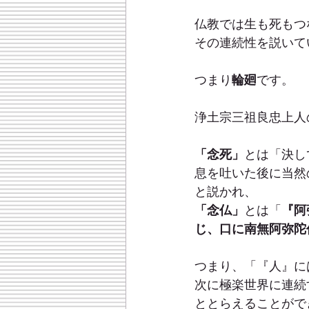
仏教では生も死もつ
その連続性を説いて
つまり
輪廻
です。
浄土宗三祖良忠上人
「念死」
とは「決し
息を吐いた後に当然
と説かれ、
「念仏」
とは「
『阿
じ、口に南無阿弥陀
つまり、「『人』に
次に極楽世界に連続
ととらえることがで