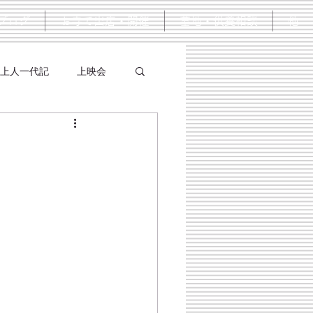
ブログ
お寺で出店・開催
墓地・供養相談
他
上人一代記
上映会