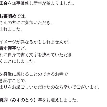
正会
を無事厳修し新年が始まりました。
お書初め
では、
さんの方にご参加いただき、
まれました。
イメージが異なるかもしれませんが、
表す漢字
など、
れに自身で書く文字を決めていただき
くことにしました。
を身近に感じることのできるお寺で
き記すことで、
まり
をお過ごしいただけたのなら幸いでございます。
癸卯（みずのとう）
年をお迎えしました。