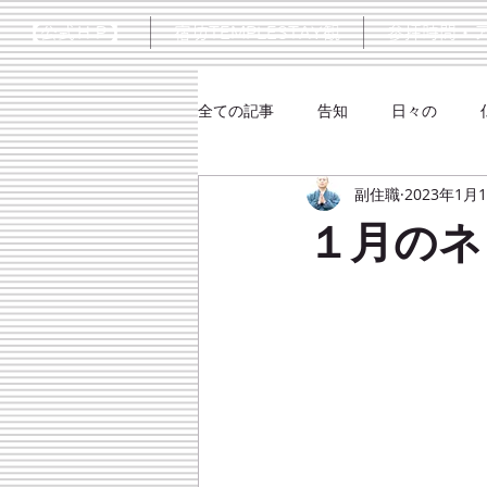
【公式ＨＰ】
宿坊TEMPLESTAY観
参拝時間・
全ての記事
告知
日々の
副住職
2023年1月
シネマ
大楠口伝抄
１月のネ