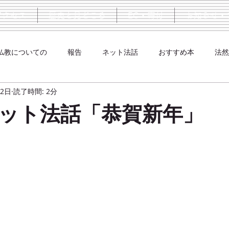
アクセス
歴史と見どころ
EC・寄付
お知らせ・
仏教についての
報告
ネット法話
おすすめ本
法然
12日
読了時間: 2分
ット法話「恭賀新年」