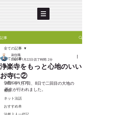
記事
全ての記事
副住職
全ての記事
2021年1月22日
読了時間: 2分
浄楽寺をもっと心地のいい
告知
お寺に②
日々の
仏教についての
2021年1月7日、8日で二回目の大地の
再生が行われました。
報告
ネット法話
おすすめ本
法然上人一代記