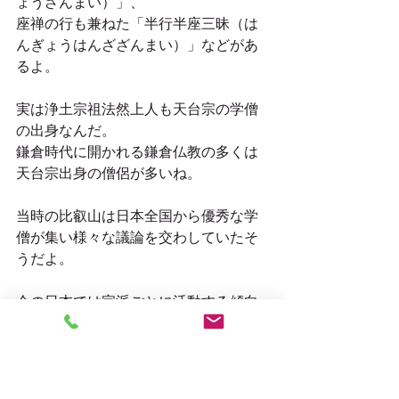
ょうざんまい）」、
座禅の行も兼ねた「半行半座三昧（は
んぎょうはんざざんまい）」などがあ
るよ。
実は浄土宗祖法然上人も天台宗の学僧
の出身なんだ。
鎌倉時代に開かれる鎌倉仏教の多くは
天台宗出身の僧侶が多いね。
当時の比叡山は日本全国から優秀な学
僧が集い様々な議論を交わしていたそ
うだよ。
今の日本では宗派ごとに活動する傾向
が強いから、
交流は定期的な団体の活動でしかな
い。