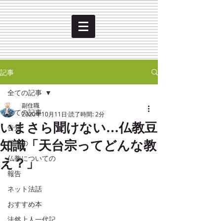
記事
全ての記事
副住職
全ての記事
2020年10月11日
読了時間: 2分
いまさら聞けない…仏教豆
告知
知識「天台宗ってどんな教
日々の
え？」
仏教についての
報告
ネット法話
おすすめ本
法然上人一代記