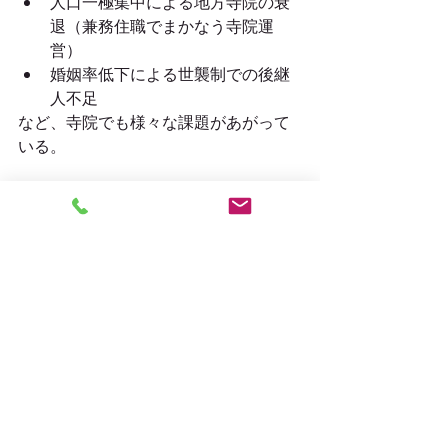
人口一極集中による地方寺院の衰
退（兼務住職でまかなう寺院運
営）
婚姻率低下による世襲制での後継
人不足
など、寺院でも様々な課題があがって
いる。
お坊さんになりたい方がいたらぜひ、
お寺の門をたたくか、宗派窓口に問い
合わせてみよう。
そしてその気持ちが
本気ならいずれも
実現されよう
。
#お坊さんも大変な時代
＃後継者不足
＃今ならお坊さんになれる
#修行道場