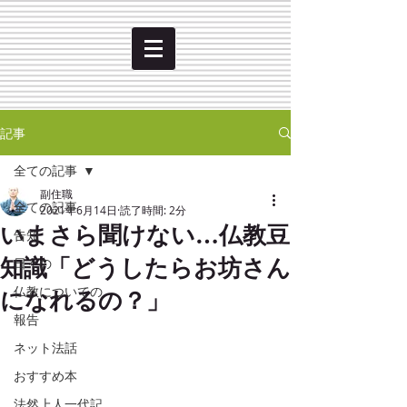
記事
全ての記事
副住職
全ての記事
2021年6月14日
読了時間: 2分
いまさら聞けない…仏教豆
告知
知識「どうしたらお坊さん
日々の
になれるの？」
仏教についての
報告
ネット法話
おすすめ本
法然上人一代記