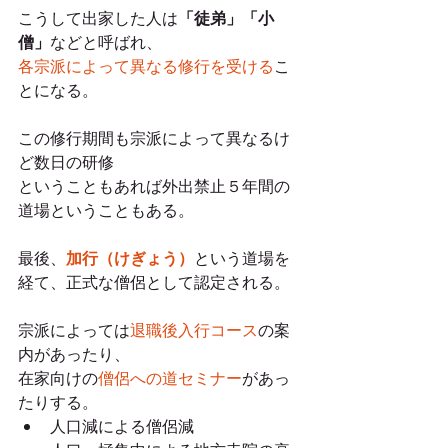
こうして出家した人は
「徒弟」「小
僧」
などと呼ばれ、
各宗派によって異なる修行を受ける
こ
とになる。
この修行期間も宗派によって異なるけ
ど数日の研修
ということもあれば外出禁止５年間の
道場ということもある。
最後、
加行（けぎょう）
という道場を
経て、正式な僧侶として認定される。
宗派によっては
退職後入行コース
の案
内があったり、
在家向けの
僧侶への道セミナー
があっ
たりする。
人口減による僧侶減