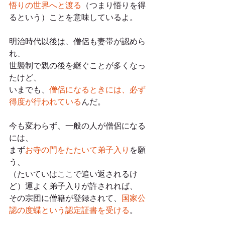
悟りの世界へと渡る
（つまり悟りを得
るという）ことを意味しているよ。
明治時代以後は、僧侶も妻帯が認めら
れ、
世襲制で親の後を継ぐことが多くなっ
たけど、
いまでも、
僧侶になるときには、必ず
得度が行われている
んだ。
今も変わらず、一般の人が僧侶になる
には、
まず
お寺の門をたたいて弟子入り
を願
う、
（たいていはここで追い返されるけ
ど）運よく弟子入りが許されれば、
その宗団に僧籍が登録されて、
国家公
認の度蝶という認定証書を受ける
。