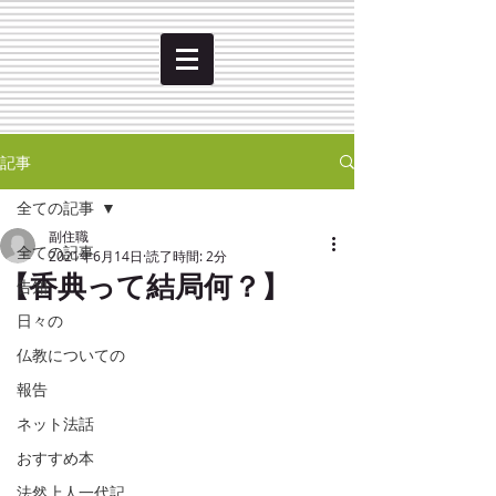
記事
全ての記事
副住職
全ての記事
2021年6月14日
読了時間: 2分
【香典って結局何？】
告知
日々の
仏教についての
報告
ネット法話
おすすめ本
法然上人一代記