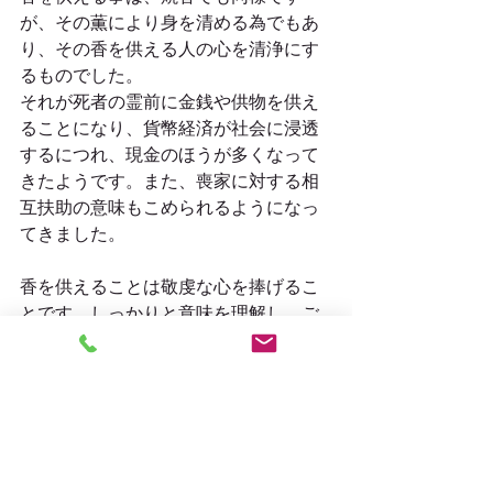
が、その薫により身を清める為でもあ
り、その香を供える人の心を清浄にす
るものでした。
それが死者の霊前に金銭や供物を供え
ることになり、貨幣経済が社会に浸透
するにつれ、現金のほうが多くなって
きたようです。また、喪家に対する相
互扶助の意味もこめられるようになっ
てきました。
香を供えることは敬虔な心を捧げるこ
とです。しっかりと意味を理解し、ご
供養をいたしましょう。
合掌　南無阿弥陀仏
#香典
#お香典
#何者
#不祝儀
#ご霊前
#御仏前
#知っておきたい常識
#何の為
に
#現金